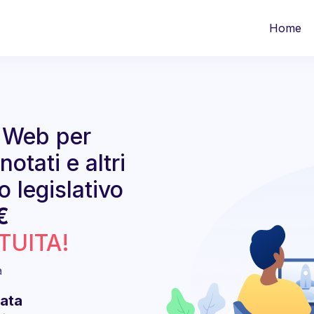
Home
o Web per
notati e altri
o legislativo
€
TUITA!
à
iata