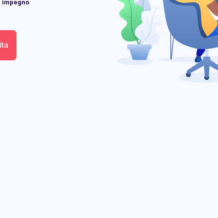
un impegno
ita